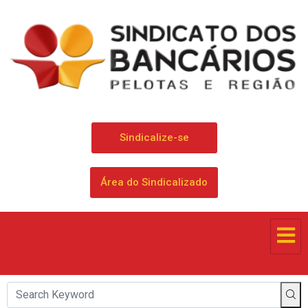
Sindicalize-se
Área do Sindicalizado