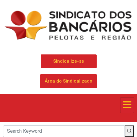
Sindicalize-se
Área do Sindicalizado