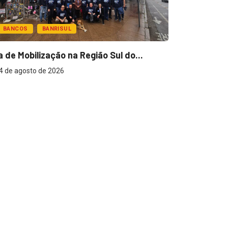
BANCOS
BANRISUL
a de Mobilização na Região Sul do...
4 de agosto de 2026
DESTAQUE
2ª etapa d
ocorre...
4 de agost