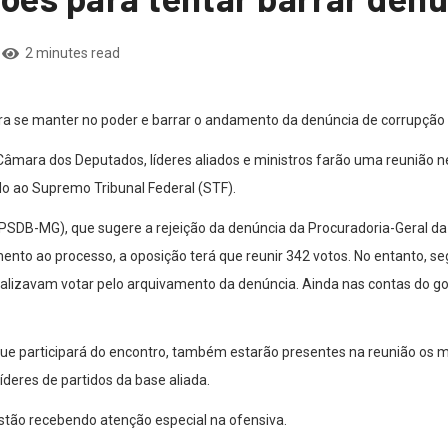
2 minutes read
ra se manter no poder e barrar o andamento da denúncia de corrupção f
Câmara dos Deputados, líderes aliados e ministros farão uma reunião n
o ao Supremo Tribunal Federal (STF).
PSDB-MG), que sugere a rejeição da denúncia da Procuradoria-Geral da
nto ao processo, a oposição terá que reunir 342 votos. No entanto, seg
alizavam votar pelo arquivamento da denúncia. Ainda nas contas do go
 participará do encontro, também estarão presentes na reunião os mini
deres de partidos da base aliada.
stão recebendo atenção especial na ofensiva.