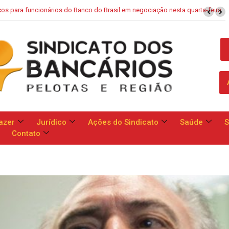
sil em negociação nesta quarta-feira
Campanha Nacional: bancos se c
reivindicaçõ
azer
Jurídico
Ações do Sindicato
Saúde
S
Contato