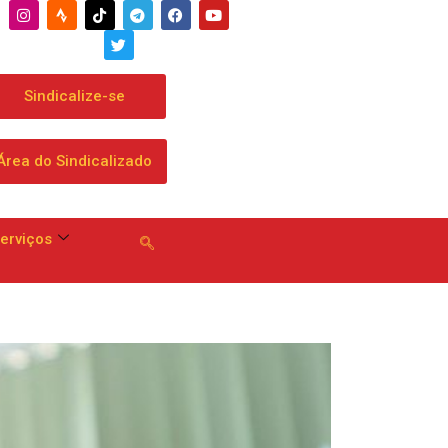
omprometem a apresentar proposta geral às
es da categoria no dia 13
Sindicalize-se
Área do Sindicalizado
erviços