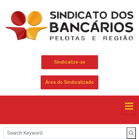
Sindicalize-se
Área do Sindicalizado