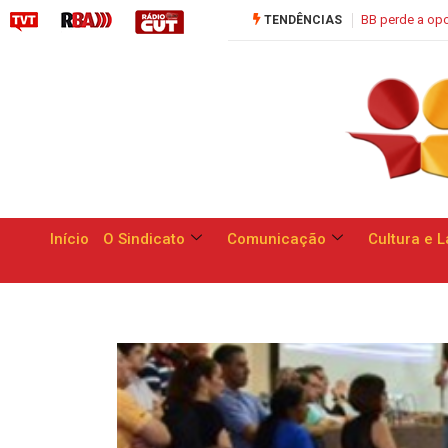
oportunidade de apresentar respostas às reivindicações dos trabalhadores
TENDÊNCIAS
Início
O Sindicato
Comunicação
Cultura e L