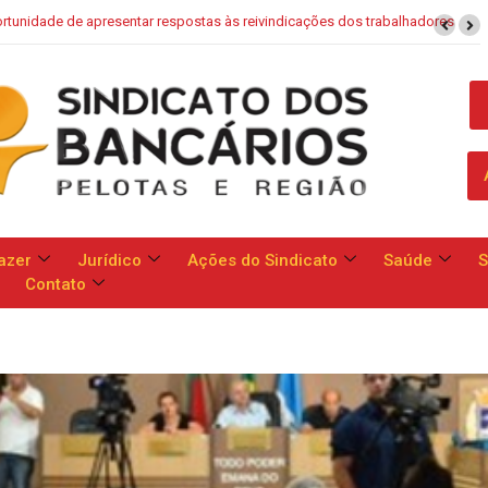
Saúde Caixa: Banco apresenta proposta que chega a dobrar mensalidad
azer
Jurídico
Ações do Sindicato
Saúde
S
Contato