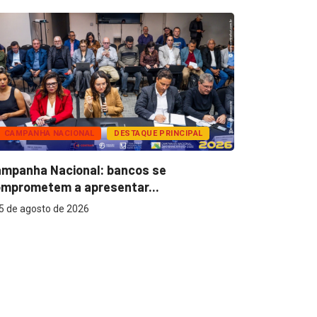
CAMPANHA NACIONAL
DESTAQUE PRINCIPAL
BANCOS
mpanha Nacional: bancos se
Super Caix
mprometem a apresentar...
reconhecer
5 de agosto de 2026
5 de agost