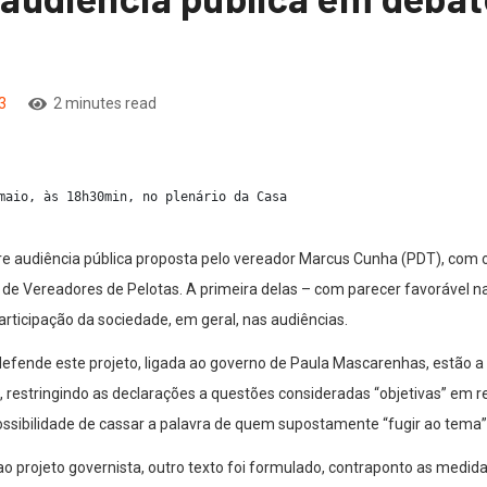
3
2 minutes read
maio, às 18h30min, no plenário da Casa
orre audiência pública proposta pelo vereador Marcus Cunha (PDT), com
de Vereadores de Pelotas. A primeira delas – com parecer favorável na
articipação da sociedade, em geral, nas audiências.
ende este projeto, ligada ao governo de Paula Mascarenhas, estão a l
, restringindo as declarações a questões consideradas “objetivas” em r
ossibilidade de cassar a palavra de quem supostamente “fugir ao tema”
o projeto governista, outro texto foi formulado, contraponto as medi