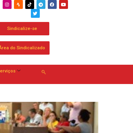
e
Sindicalize-se
Área do Sindicalizado
erviços