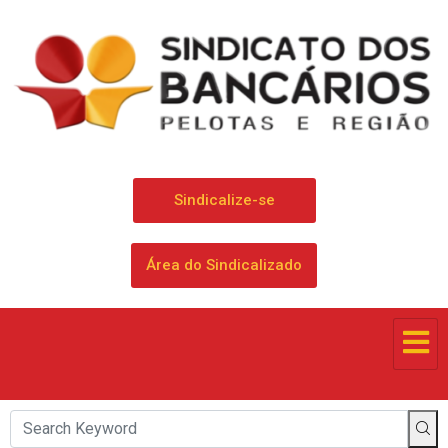
Sindicalize-se
Área do Sindicalizado