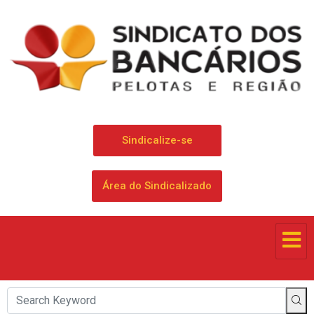
Sindicalize-se
Área do Sindicalizado