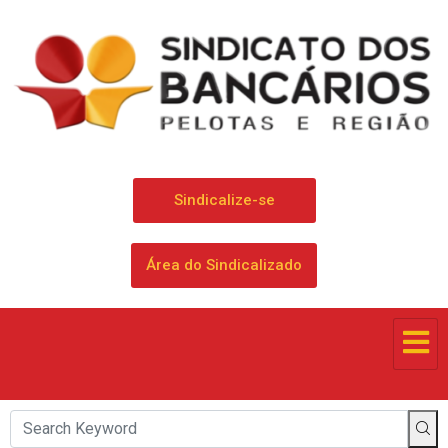
Sindicalize-se
Área do Sindicalizado