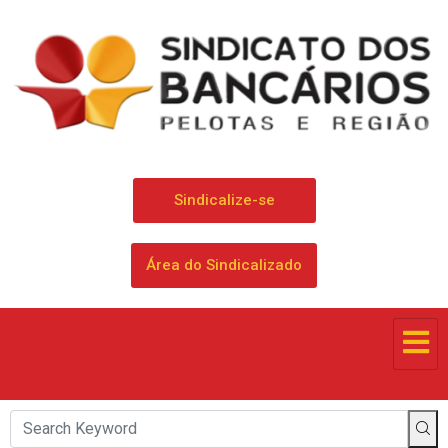
Sindicalize-se
Área do Sindicalizado