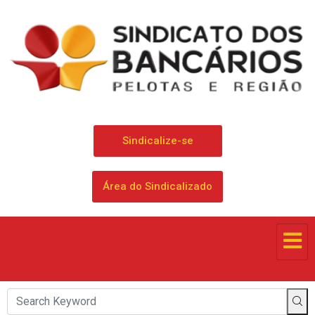
Sindicalize-se
Área do Sindicalizado