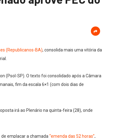
tes (Republicanos-BA)
, consolida mais uma vitória da
ial.
on (Psol-SP). O texto foi consolidado após a Câmara
anais, fim da escala 6×1 (com dois dias de
posta irá ao Plenário na quinta-feira (28), onde
ção de emplacar a chamada
“emenda das 52 horas”
,