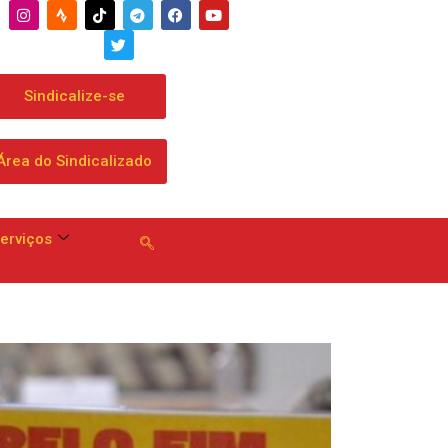
Sindicalize-se
Área do Sindicalizado
erviços