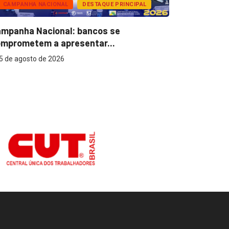
CAMPANHA NACIONAL
DESTAQUE PRINCIPAL
BANCOS
mpanha Nacional: bancos se
Super Caix
mprometem a apresentar...
reconhecer
5 de agosto de 2026
5 de agost