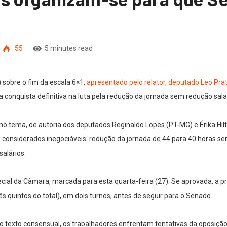
55
5 minutes read
 sobre o fim da escala 6×1,
apresentado pelo relator, deputado Leo Pra
 conquista definitiva na luta pela redução da jornada sem redução salar
o tema, de autoria dos deputados Reginaldo Lopes (PT-MG) e Érika Hilt
considerados inegociáveis: redução da jornada de 44 para 40 horas sem
alários.
ial da Câmara, marcada para esta quarta-feira (27). Se aprovada, a pro
 quintos do total), em dois turnos, antes de seguir para o Senado.
zou o texto consensual, os trabalhadores enfrentam tentativas da oposi