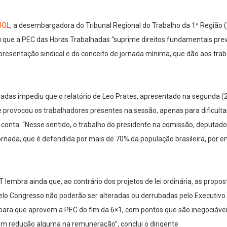
 UOL
, a desembargadora do Tribunal Regional do Trabalho da 1ª Região 
u que a PEC das Horas Trabalhadas “suprime direitos fundamentais previ
epresentação sindical e do conceito de jornada mínima, que dão aos tra
adas impediu que o relatório de Leo Prates, apresentado na segunda (
e provocou os trabalhadores presentes na sessão, apenas para dificulta
 conta. “Nesse sentido, o trabalho do presidente na comissão, deputado
nada, que é defendida por mais de 70% da população brasileira, por en
lembra ainda que, ao contrário dos projetos de lei ordinária, as propo
pelo Congresso não poderão ser alteradas ou derrubadas pelo Executivo.
para que aprovem a PEC do fim da 6×1, com pontos que são inegociávei
em redução alguma na remuneração”, conclui o dirigente.