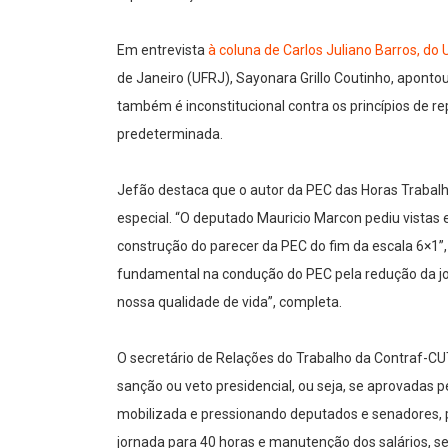
Em entrevista
à coluna de Carlos Juliano Barros, do
de Janeiro (UFRJ), Sayonara Grillo Coutinho, aponto
também é inconstitucional contra os princípios de r
predeterminada.
Jefão destaca que o autor da PEC das Horas Trabalh
especial. “O deputado Mauricio Marcon pediu vistas 
construção do parecer da PEC do fim da escala 6×1”,
fundamental na condução do PEC pela redução da jor
nossa qualidade de vida”, completa.
O secretário de Relações do Trabalho da Contraf-CUT 
sanção ou veto presidencial, ou seja, se aprovadas 
mobilizada e pressionando deputados e senadores, 
jornada para 40 horas e manutenção dos salários, s