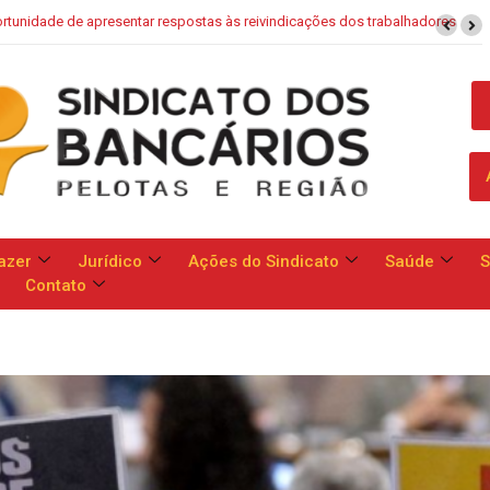
aixa: Banco apresenta proposta que chega a dobrar mensalidade
azer
Jurídico
Ações do Sindicato
Saúde
S
Contato