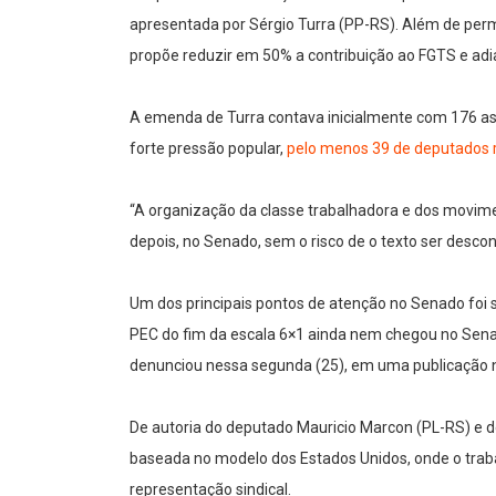
apresentada por Sérgio Turra (PP-RS). Além de perm
propõe reduzir em 50% a contribuição ao FGTS e adia
A emenda de Turra contava inicialmente com 176 assi
forte pressão popular,
pelo menos 39 de deputados r
“A organização da classe trabalhadora e dos movime
depois, no Senado, sem o risco de o texto ser desco
Um dos principais pontos de atenção no Senado foi 
PEC do fim da escala 6×1 ainda nem chegou no Senad
denunciou nessa segunda (25), em uma publicação n
De autoria do deputado Mauricio Marcon (PL-RS) e de
baseada no modelo dos Estados Unidos, onde o traba
representação sindical.