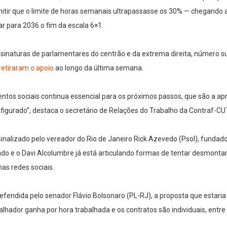
itir que o limite de horas semanais ultrapassasse os 30% — chegando 
r para 2036 o fim da escala 6×1.
naturas de parlamentares do centrão e da extrema direita, número sufi
etiraram o apoio
ao longo da última semana.
ntos sociais continua essencial para os próximos passos, que são a ap
nfigurado”, destaca o secretário de Relações do Trabalho da Contraf-CU
sinalizado pelo vereador do Rio de Janeiro Rick Azevedo (Psol), funda
o e o Davi Alcolumbre já está articulando formas de tentar desmontar 
as redes sociais.
fendida pelo senador Flávio Bolsonaro (PL-RJ), a proposta que estaria
lhador ganha por hora trabalhada e os contratos são individuais, en