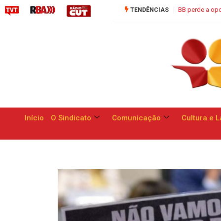
Saúde C
TENDÊNCIAS
Início
O Sindicato
Comunicação
Cultura e L