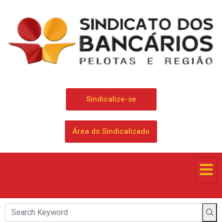
Sindicalize-se
Área do Sindicalizado