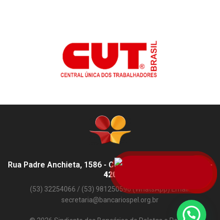
Rua Padre Anchieta, 1586 - Centro, Pelotas - RS,
96015-
420
(53) 32254066 / (53) 981250596 (WhatsApp) Email:
secretaria@bancariospel.org.br