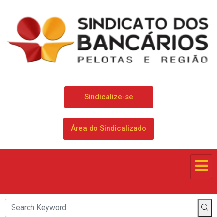
Sindicalize-se
Área do Sindicalizado