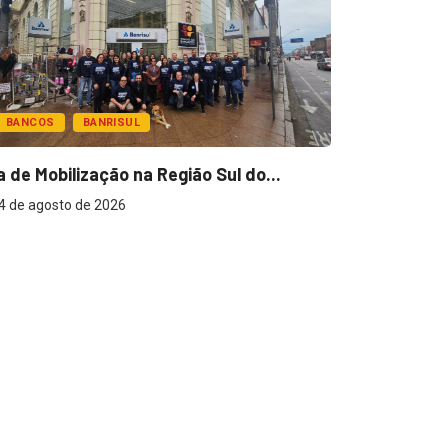
COS
BANRISUL
 Mobilização na Região Sul do...
agosto de 2026
DESTAQUE PRIN
2ª etapa da Fó