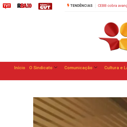
CEBB cobra avanços para funcionários do Banco do Brasil em negociação n
TENDÊNCIAS
Início
O Sindicato
Comunicação
Cultura e L