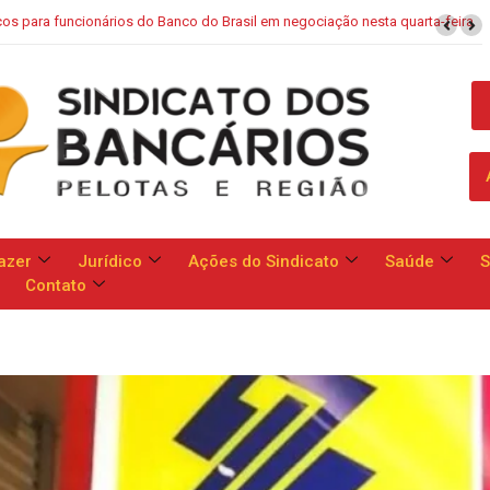
esta quarta-feira
Campanha Nacional: bancos se comprometem a apres
reivindicações da categoria no d
azer
Jurídico
Ações do Sindicato
Saúde
S
Contato