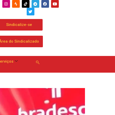
entar proposta geral às
ia 13
Sindicalize-se
Área do Sindicalizado
erviços