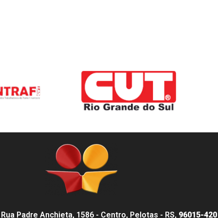
Rua Padre Anchieta, 1586 - Centro, Pelotas - RS,
96015-420