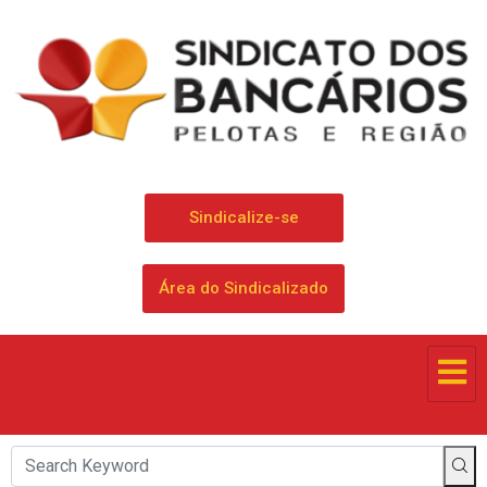
Sindicalize-se
Área do Sindicalizado