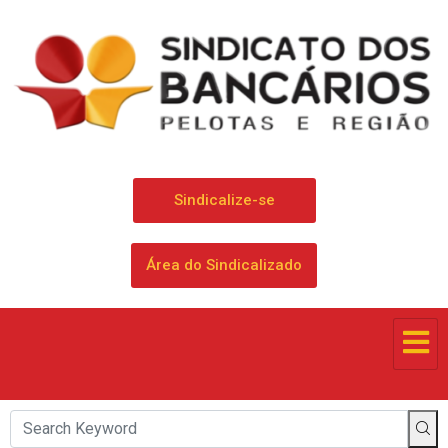
Sindicalize-se
Área do Sindicalizado