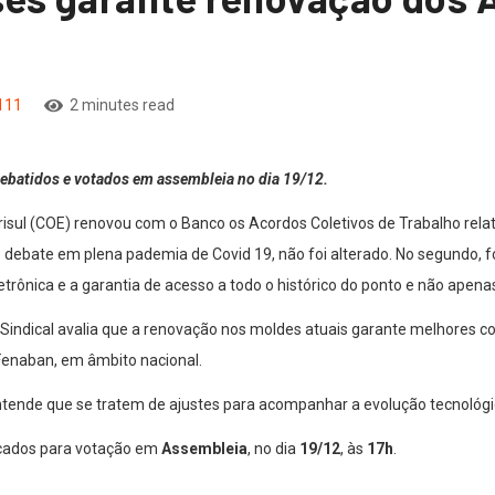
111
2 minutes read
ebatidos e votados em assembleia no dia 19/12.
l (COE) renovou com o Banco os Acordos Coletivos de Trabalho relativ
o debate em plena pademia de Covid 19, não foi alterado. No segundo, 
rônica e a garantia de acesso a todo o histórico do ponto e não apena
Sindical avalia que a renovação nos moldes atuais garante melhores c
 Fenaban, em âmbito nacional.
ntende que se tratem de ajustes para acompanhar a evolução tecnológ
locados para votação em
Assembleia
, no dia
19/12
, às
17h
.