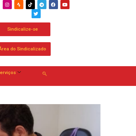
ga a dobrar mensalidade
Sindicalize-se
Área do Sindicalizado
erviços