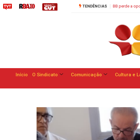
BB perde a oportunidade de apresentar respostas às reivindicaç
TENDÊNCIAS
Início
O Sindicato
Comunicação
Cultura e L