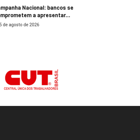
mpanha Nacional: bancos se
Super Caix
mprometem a apresentar...
reconhecer
5 de agosto de 2026
5 de agost