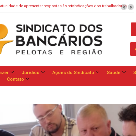
ões dos trabalhadores
Saúde Caixa: Banco apresenta proposta que che
azer
Jurídico
Ações do Sindicato
Saúde
S
Contato