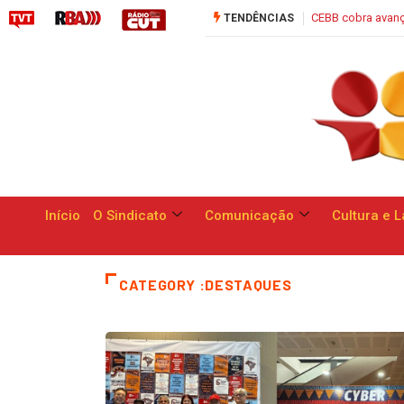
Campanha Nacional: bancos se compro
Início
O Sindicato
Comunicação
Cultura e L
CATEGORY :DESTAQUES