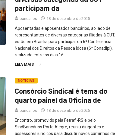
participam da
bancarios
18 de dezembro de 2025
Aposentadas e aposentados bancários, ao lado de
representantes de diversas categorias filiadas à CUT,
estão em Brasília para participar da 6ª Conferência
Nacional dos Direitos da Pessoa Idosa (6ª Conadipi),
realizada entre os dias 16
LEIA MAIS
NOTÍCIAS
Consórcio Sindical é tema do
quarto painel da Oficina de
bancarios
18 de dezembro de 2025
Encontro, promovido pela Fetrafi-RS e pelo
SindBancários Porto Alegre, reuniu dirigentes e
assessores jurídicos para discutir novos caminhos de