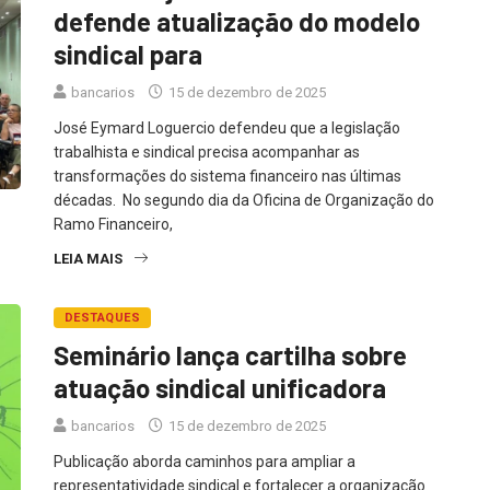
defende atualização do modelo
sindical para
bancarios
15 de dezembro de 2025
José Eymard Loguercio defendeu que a legislação
trabalhista e sindical precisa acompanhar as
transformações do sistema financeiro nas últimas
décadas. No segundo dia da Oficina de Organização do
Ramo Financeiro,
LEIA MAIS
DESTAQUES
Seminário lança cartilha sobre
atuação sindical unificadora
bancarios
15 de dezembro de 2025
Publicação aborda caminhos para ampliar a
representatividade sindical e fortalecer a organização