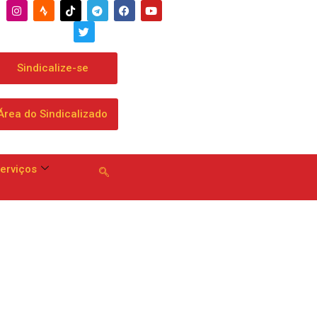
Sindicalize-se
Área do Sindicalizado
erviços