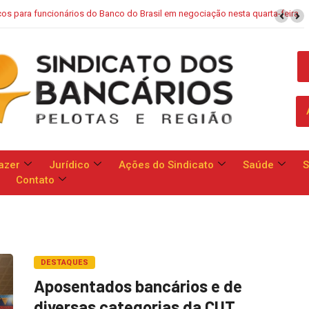
TENDÊNCIAS
metem a apresentar proposta geral às reivindicações da categoria no dia
13
azer
Jurídico
Ações do Sindicato
Saúde
S
Contato
DESTAQUES
Aposentados bancários e de
diversas categorias da CUT