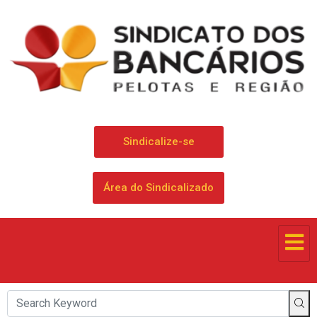
Sindicalize-se
Área do Sindicalizado