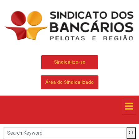
Sindicalize-se
Área do Sindicalizado