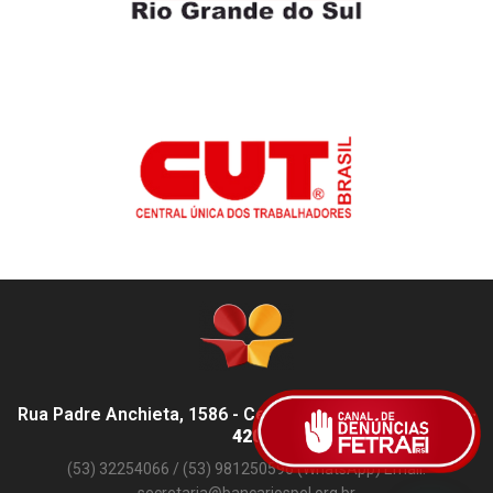
Rua Padre Anchieta, 1586 - Centro, Pelotas - RS,
96015-
420
(53) 32254066 / (53) 981250596 (WhatsApp) Email:
secretaria@bancariospel.org.br